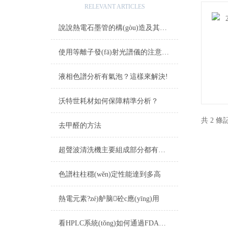
RELEVANT ARTICLES
說說熱電石墨管的構(gòu)造及其應(yīng)用
使用等離子發(fā)射光譜儀的注意事項
液相色譜分析有氣泡？這樣來解決!
沃特世耗材如何保障精準分析？
共 2 條
去甲醛的方法
超聲波清洗機主要組成部分都有哪些？
色譜柱柱穩(wěn)定性能達到多高
熱電元素?zé)舻脑砼c應(yīng)用
看HPLC系統(tǒng)如何通過FDA檢查