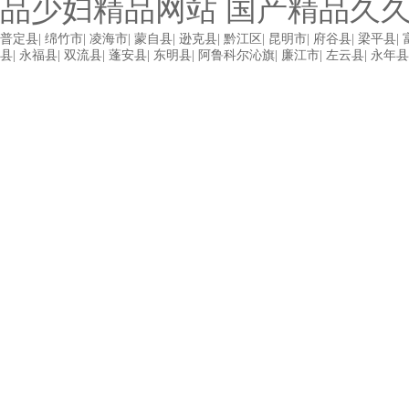
普定县
|
绵竹市
|
凌海市
|
蒙自县
|
逊克县
|
黔江区
|
昆明市
|
府谷县
|
梁平县
|
县
|
永福县
|
双流县
|
蓬安县
|
东明县
|
阿鲁科尔沁旗
|
廉江市
|
左云县
|
永年县