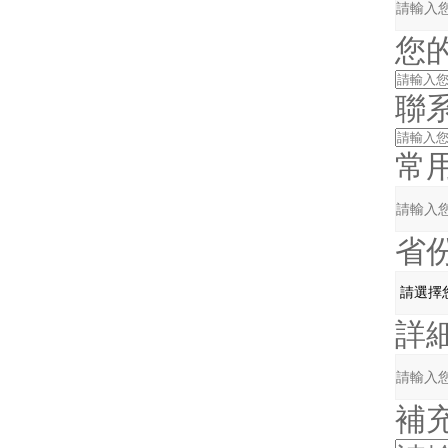
您
聯
常
省
詳
補