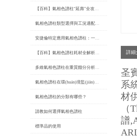
【百科】氣相色譜柱“延壽”全攻略：從正確安裝、老化到日常維護的每一步
氣相色譜柱類型選擇與工況適配指南
安捷倫特定應用氣相色譜柱：一站式解決復雜分析難題
詳細
【百科】氣相色譜柱耗材全解析：從固定相到柱材質的選擇指南
多維氣相色譜柱在重質餾分分析中的應用實踐
圣
系
氣相色譜柱在環(huán)境監(jiān)測中的應用
材供
氣相色譜柱的分類有哪些？
（T
請教如何選擇氣相色譜柱
譜,
標準品的使用
ARL