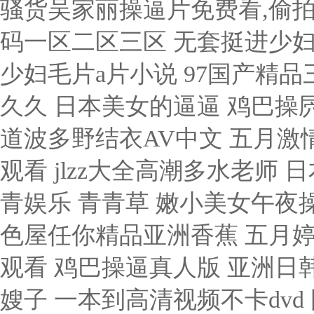
骚货吴家丽操逼片免费看,偷拍