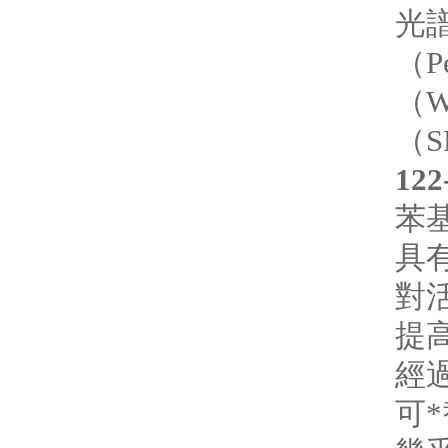
光
（P
（W
（S
122
苯
具有
對活
提
經過
可*