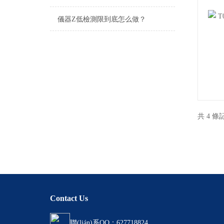
儀器Z低檢測限到底怎么做？
共 4 
Contact Us
聯(lián)系QQ：627718824