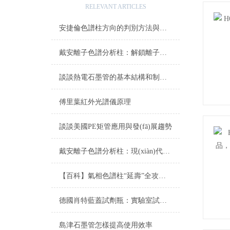
RELEVANT ARTICLES
安捷倫色譜柱方向的判別方法與重要性
戴安離子色譜分析柱：解鎖離子分析的奧秘之門
談談熱電石墨管的基本結構和制備技術
傅里葉紅外光譜儀原理
談談美國PE矩管應用與發(fā)展趨勢
戴安離子色譜分析柱：現(xiàn)代分析化學的微尺度工具
【百科】氣相色譜柱“延壽”全攻略：從正確安裝、老化到日常維護的每一步
德國肖特藍蓋試劑瓶：實驗室試劑儲存與樣本管理的全球黃金標準
島津石墨管怎樣提高使用效率