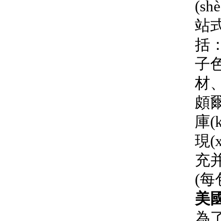
(s
站式
括：
子
材
頗爾
庫(k
現(
充并
(每
美國
為