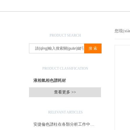
產(chǎn)品搜索
您現(xi
PRODUCT SEARCH
產(chǎn)品分類
PRODUCT CLASSIFICATION
液相氣相色譜耗材
查看更多 >>
相關(guān)文章
RELEVANT ARTICLES
安捷倫色譜柱在各類分析工作中的應(yīng)用價(jià)值