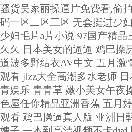
骚货吴家丽操逼片免费看,偷拍