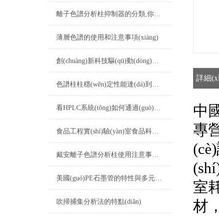
離子色譜分析柱抑制器的分類,你真的了解嗎
薄層色譜的使用和注意事項(xiàng)
創(chuàng)新科技驅(qū)動(dòng)：談?wù)凱E光譜耗材的應(yīng)用與發(fā)展
詳細(x
色譜柱柱穩(wěn)定性能達(dá)到多高
中國
看HPLC系統(tǒng)如何通過(guò)FDA檢查
專營
食品工程實(shí)驗(yàn)室食品科學(xué)實(shí)驗(yàn)室儀器配置清單
(c
戴安離子色譜分析柱使用注意事項(xiàng)詳解
(sh
美國(guó)PE石墨管的特性與多元應(yīng)用
室耗
材，
吹掃捕集分析法的特點(diǎn)