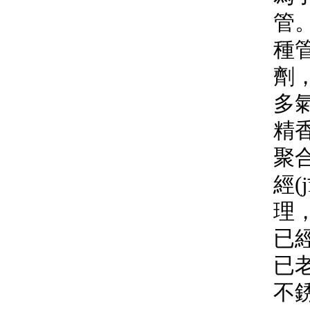
管
種管
劑
多氣
精
聚合
經(
理
已經
已
不