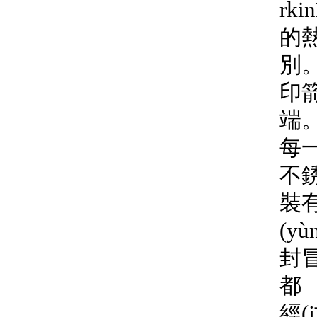
rki
的熱
別
印箭
端
每一
不
裝有
(y
封冒
都
經(