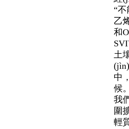
“不
乙
和O
SVI
土壤
(j
中
候
我們
圍擴
輕質