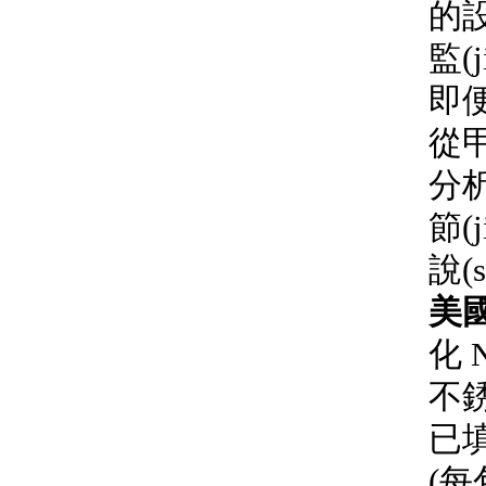
的設
監(j
即便
從
分析
節(
說(
美國
化 N
不銹
已
(每